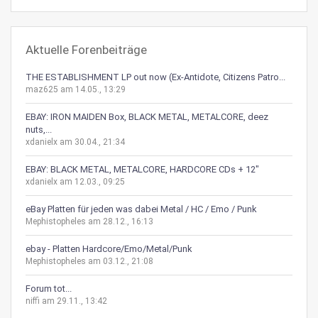
Aktuelle Forenbeiträge
THE ESTABLISHMENT LP out now (Ex-Antidote, Citizens Patro...
maz625 am 14.05., 13:29
EBAY: IRON MAIDEN Box, BLACK METAL, METALCORE, deez
nuts,...
xdanielx am 30.04., 21:34
EBAY: BLACK METAL, METALCORE, HARDCORE CDs + 12"
xdanielx am 12.03., 09:25
eBay Platten für jeden was dabei Metal / HC / Emo / Punk
Mephistopheles am 28.12., 16:13
ebay - Platten Hardcore/Emo/Metal/Punk
Mephistopheles am 03.12., 21:08
Forum tot...
niffi am 29.11., 13:42