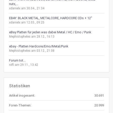
nuts,...
xdanielx am 30.04., 21:34
EBAY: BLACK METAL, METALCORE, HARDCORE CDs + 12"
xdanielx am 12.03., 09:25
eBay Platten für jeden was dabei Metal / HC / Emo / Punk
Mephistopheles am 28.12., 16:13
ebay - Platten Hardcore/Emo/Metal/Punk
Mephistopheles am 03.12., 21:08
Forum tot...
niffi am 29.11., 13:42
Statistiken
Artikel insgesamt:
30.691
Foren-Themen:
20.999