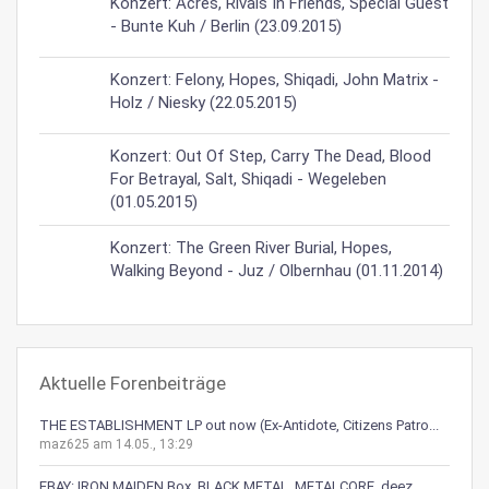
Konzert: Acres, Rivals In Friends, Special Guest
- Bunte Kuh / Berlin (23.09.2015)
Konzert: Felony, Hopes, Shiqadi, John Matrix -
Holz / Niesky (22.05.2015)
Konzert: Out Of Step, Carry The Dead, Blood
For Betrayal, Salt, Shiqadi - Wegeleben
(01.05.2015)
Konzert: The Green River Burial, Hopes,
Walking Beyond - Juz / Olbernhau (01.11.2014)
Aktuelle Forenbeiträge
THE ESTABLISHMENT LP out now (Ex-Antidote, Citizens Patro...
maz625 am 14.05., 13:29
EBAY: IRON MAIDEN Box, BLACK METAL, METALCORE, deez