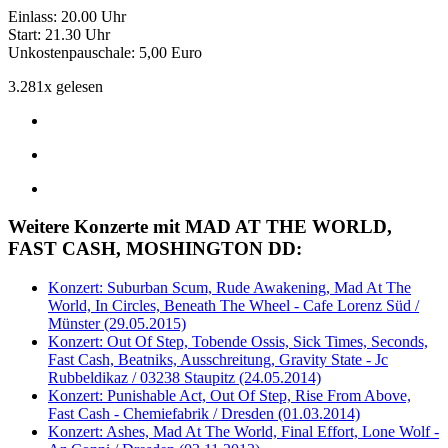
Einlass: 20.00 Uhr
Start: 21.30 Uhr
Unkostenpauschale: 5,00 Euro
3.281x gelesen
Weitere Konzerte mit MAD AT THE WORLD,
FAST CASH, MOSHINGTON DD:
Konzert: Suburban Scum, Rude Awakening, Mad At The
World, In Circles, Beneath The Wheel - Cafe Lorenz Süd /
Münster (29.05.2015)
Konzert: Out Of Step, Tobende Ossis, Sick Times, Seconds,
Fast Cash, Beatniks, Ausschreitung, Gravity State - Jc
Rubbeldikaz / 03238 Staupitz (24.05.2014)
Konzert: Punishable Act, Out Of Step, Rise From Above,
Fast Cash - Chemiefabrik / Dresden (01.03.2014)
Konzert: Ashes, Mad At The World, Final Effort, Lone Wolf -