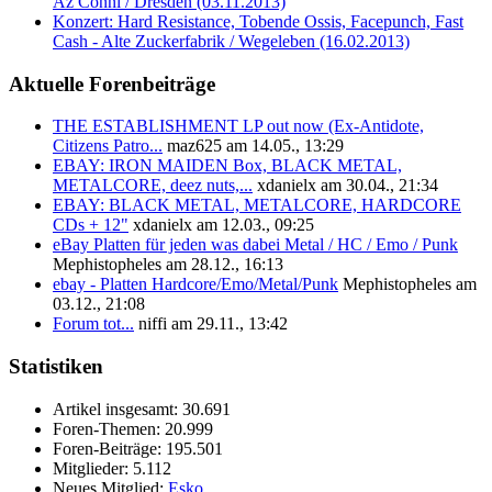
Az Conni / Dresden (03.11.2013)
Konzert: Hard Resistance, Tobende Ossis, Facepunch, Fast
Cash - Alte Zuckerfabrik / Wegeleben (16.02.2013)
Aktuelle Forenbeiträge
THE ESTABLISHMENT LP out now (Ex-Antidote,
Citizens Patro...
maz625 am 14.05., 13:29
EBAY: IRON MAIDEN Box, BLACK METAL,
METALCORE, deez nuts,...
xdanielx am 30.04., 21:34
EBAY: BLACK METAL, METALCORE, HARDCORE
CDs + 12"
xdanielx am 12.03., 09:25
eBay Platten für jeden was dabei Metal / HC / Emo / Punk
Mephistopheles am 28.12., 16:13
ebay - Platten Hardcore/Emo/Metal/Punk
Mephistopheles am
03.12., 21:08
Forum tot...
niffi am 29.11., 13:42
Statistiken
Artikel insgesamt:
30.691
Foren-Themen:
20.999
Foren-Beiträge:
195.501
Mitglieder:
5.112
Neues Mitglied:
Esko