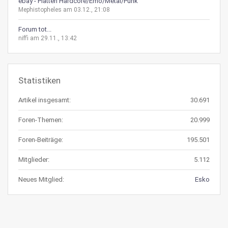
ebay - Platten Hardcore/Emo/Metal/Punk
Mephistopheles am 03.12., 21:08
Forum tot...
niffi am 29.11., 13:42
Statistiken
Artikel insgesamt:
30.691
Foren-Themen:
20.999
Foren-Beiträge:
195.501
Mitglieder:
5.112
Neues Mitglied:
Esko