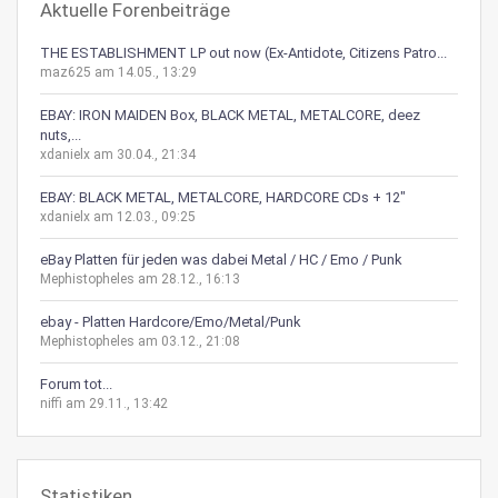
Aktuelle Forenbeiträge
THE ESTABLISHMENT LP out now (Ex-Antidote, Citizens Patro...
maz625 am 14.05., 13:29
EBAY: IRON MAIDEN Box, BLACK METAL, METALCORE, deez
nuts,...
xdanielx am 30.04., 21:34
EBAY: BLACK METAL, METALCORE, HARDCORE CDs + 12"
xdanielx am 12.03., 09:25
eBay Platten für jeden was dabei Metal / HC / Emo / Punk
Mephistopheles am 28.12., 16:13
ebay - Platten Hardcore/Emo/Metal/Punk
Mephistopheles am 03.12., 21:08
Forum tot...
niffi am 29.11., 13:42
Statistiken