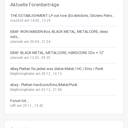
Aktuelle Forenbeiträge
THE ESTABLISHMENT LP out now (Ex-Antidote, Citizens Patro...
maz625 am 14.05., 13:29
EBAY: IRON MAIDEN Box, BLACK METAL, METALCORE, deez
nuts,...
xdanielx am 30.04., 21:34
EBAY: BLACK METAL, METALCORE, HARDCORE CDs + 12"
xdanielx am 12.03., 09:25
eBay Platten für jeden was dabei Metal / HC / Emo / Punk
Mephistopheles am 28.12., 16:13
ebay - Platten Hardcore/Emo/Metal/Punk
Mephistopheles am 03.12., 21:08
Forum tot...
niffi am 29.11., 13:42