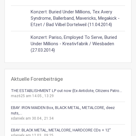
Konzert: Buried Under Millions, Tex Avery
Syndrome, Ballerband, Mavericks, Megakick -
Efzet / Bad Vilbel Dortelweil (11.04.2014)
Konzert: Pariso, Employed To Serve, Buried
Under Millions - Kreativfabrik / Wiesbaden
(27.03.2014)
Aktuelle Forenbeiträge
THE ESTABLISHMENT LP out now (Ex-Antidote, Citizens Patro...
maz625 am 14.05., 13:29
EBAY: IRON MAIDEN Box, BLACK METAL, METALCORE, deez
nuts,...
xdanielx am 30.04., 21:34
EBAY: BLACK METAL, METALCORE, HARDCORE CDs + 12"
xdanielx am 12.03., 09:25