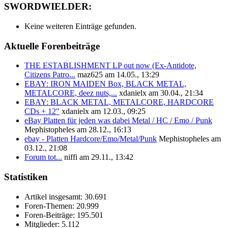
SWORDWIELDER:
Keine weiteren Einträge gefunden.
Aktuelle Forenbeiträge
THE ESTABLISHMENT LP out now (Ex-Antidote,
Citizens Patro...
maz625 am 14.05., 13:29
EBAY: IRON MAIDEN Box, BLACK METAL,
METALCORE, deez nuts,...
xdanielx am 30.04., 21:34
EBAY: BLACK METAL, METALCORE, HARDCORE
CDs + 12"
xdanielx am 12.03., 09:25
eBay Platten für jeden was dabei Metal / HC / Emo / Punk
Mephistopheles am 28.12., 16:13
ebay - Platten Hardcore/Emo/Metal/Punk
Mephistopheles am
03.12., 21:08
Forum tot...
niffi am 29.11., 13:42
Statistiken
Artikel insgesamt:
30.691
Foren-Themen:
20.999
Foren-Beiträge:
195.501
Mitglieder:
5.112