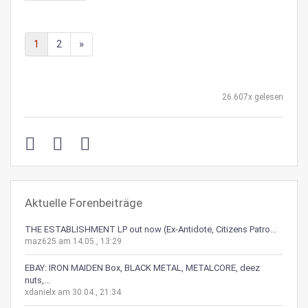
1
2
»
26.607x gelesen
Aktuelle Forenbeiträge
THE ESTABLISHMENT LP out now (Ex-Antidote, Citizens Patro...
maz625 am 14.05., 13:29
EBAY: IRON MAIDEN Box, BLACK METAL, METALCORE, deez
nuts,...
xdanielx am 30.04., 21:34