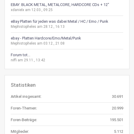
EBAY: BLACK METAL, METALCORE, HARDCORE CDs + 12"
xdanielx am 12.03., 09:25
eBay Platten für jeden was dabei Metal / HC / Emo / Punk
Mephistopheles am 28.12., 16:13
ebay - Platten Hardcore/Emo/Metal/Punk
Mephistopheles am 03.12., 21:08
Forum tot...
niffi am 29.11., 13:42
Statistiken
Artikel insgesamt:
30.691
Foren-Themen:
20.999
Foren-Beiträge:
195.501
Mitglieder:
5.112