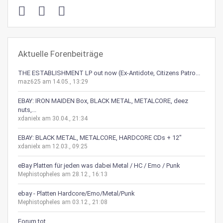
Aktuelle Forenbeiträge
THE ESTABLISHMENT LP out now (Ex-Antidote, Citizens Patro...
maz625 am 14.05., 13:29
EBAY: IRON MAIDEN Box, BLACK METAL, METALCORE, deez
nuts,...
xdanielx am 30.04., 21:34
EBAY: BLACK METAL, METALCORE, HARDCORE CDs + 12"
xdanielx am 12.03., 09:25
eBay Platten für jeden was dabei Metal / HC / Emo / Punk
Mephistopheles am 28.12., 16:13
ebay - Platten Hardcore/Emo/Metal/Punk
Mephistopheles am 03.12., 21:08
Forum tot...