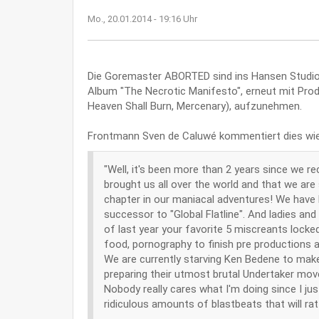
Mo., 20.01.2014 - 19:16 Uhr
Die Goremaster ABORTED sind ins Hansen Studio
Album "The Necrotic Manifesto", erneut mit Pro
Heaven Shall Burn, Mercenary), aufzunehmen.
Frontmann Sven de Caluwé kommentiert dies wie
"Well, it's been more than 2 years since we re
brought us all over the world and that we are
chapter in our maniacal adventures! We have 
successor to "Global Flatline". And ladies and
of last year your favorite 5 miscreants lock
food, pornography to finish pre productions a
We are currently starving Ken Bedene to make
preparing their utmost brutal Undertaker mov
Nobody really cares what I'm doing since I j
ridiculous amounts of blastbeats that will ra