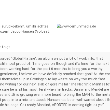
 zurückgekehrt, um ihr achtes
duzent Jacob Hansen (Volbeat,
 folgt:
corded "Global Flatline", an album we put a lot of work into, that
 still most proud of. Time goes on though and it's time for the next
been working hard for the past 6 months to bring you a worthy
 gentlemen, I believe we have definitely reached that goal! At the en
ed themselves up in Groningen to lay waste on way too much fast
nd writing for our next slab of gore metal "The Necrotic Manifesto"
 sure he is at his most feral when he tracks. Danny and Mendel are
es and JB is growing even more beard to bring the MAN to the meta
ust poop into a mic, and Jacob Hansen has been well warned about t
ttle his cage. Get ready Mankind, ABORTED is coming right at ya!"