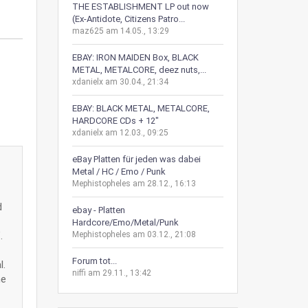
THE ESTABLISHMENT LP out now
(Ex-Antidote, Citizens Patro...
maz625 am 14.05., 13:29
EBAY: IRON MAIDEN Box, BLACK
METAL, METALCORE, deez nuts,...
xdanielx am 30.04., 21:34
EBAY: BLACK METAL, METALCORE,
HARDCORE CDs + 12"
xdanielx am 12.03., 09:25
eBay Platten für jeden was dabei
Metal / HC / Emo / Punk
Mephistopheles am 28.12., 16:13
d
ebay - Platten
Hardcore/Emo/Metal/Punk
.
Mephistopheles am 03.12., 21:08
Forum tot...
l.
niffi am 29.11., 13:42
he