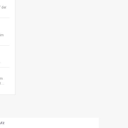
 der
 im
.
em
...
utz