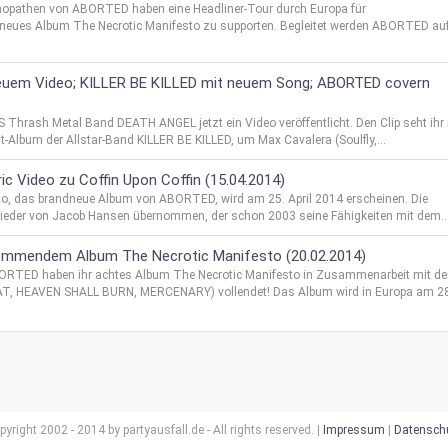
chopathen von ABORTED haben eine Headliner-Tour durch Europa für
eues Album The Necrotic Manifesto zu supporten. Begleitet werden ABORTED auf
euem Video; KILLER BE KILLED mit neuem Song; ABORTED covern
Thrash Metal Band DEATH ANGEL jetzt ein Video veröffentlicht. Den Clip seht ihr
Album der Allstar-Band KILLER BE KILLED, um Max Cavalera (Soulfly,...
ic Video zu Coffin Upon Coffin (15.04.2014)
sto, das brandneue Album von ABORTED, wird am 25. April 2014 erscheinen. Die
ieder von Jacob Hansen übernommen, der schon 2003 seine Fähigkeiten mit dem..
 kommendem Album The Necrotic Manifesto (20.02.2014)
 ABORTED haben ihr achtes Album The Necrotic Manifesto in Zusammenarbeit mit d
, HEAVEN SHALL BURN, MERCENARY) vollendet! Das Album wird in Europa am 28.
pyright 2002 - 2014 by partyausfall.de - All rights reserved. |
Impressum
|
Datensch