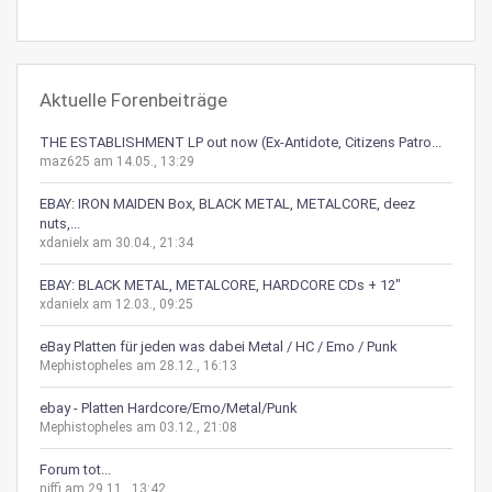
Aktuelle Forenbeiträge
THE ESTABLISHMENT LP out now (Ex-Antidote, Citizens Patro...
maz625 am 14.05., 13:29
EBAY: IRON MAIDEN Box, BLACK METAL, METALCORE, deez
nuts,...
xdanielx am 30.04., 21:34
EBAY: BLACK METAL, METALCORE, HARDCORE CDs + 12"
xdanielx am 12.03., 09:25
eBay Platten für jeden was dabei Metal / HC / Emo / Punk
Mephistopheles am 28.12., 16:13
ebay - Platten Hardcore/Emo/Metal/Punk
Mephistopheles am 03.12., 21:08
Forum tot...
niffi am 29.11., 13:42