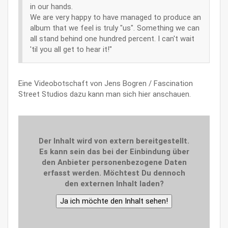
in our hands.
We are very happy to have managed to produce an
album that we feel is truly "us". Something we can
all stand behind one hundred percent. I can't wait
'til you all get to hear it!"
Eine Videobotschaft von Jens Bogren / Fascination
Street Studios dazu kann man sich hier anschauen.
Der Inhalt wird von extern bereitgestellt.
Es kann sein das bei der Einbindung über
den Anbieter personenbezogene Daten
erfasst werden. Möchtest Du dennoch
den externen Inhalt laden?
Ja ich möchte den Inhalt sehen!