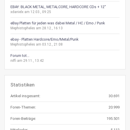
EBAY: BLACK METAL, METALCORE, HARDCORE CDs + 12"
xdanielx am 12.03., 09:25
eBay Platten für jeden was dabei Metal / HC / Emo / Punk
Mephistopheles am 28.12., 16:13
ebay - Platten Hardcore/Emo/Metal/Punk
Mephistopheles am 03.12., 21:08
Forum tot...
niffi am 29.11., 13:42
Statistiken
Artikel insgesamt:
30.691
Foren-Themen:
20.999
Foren-Beiträge:
195.501
Mitglieder:
5.112