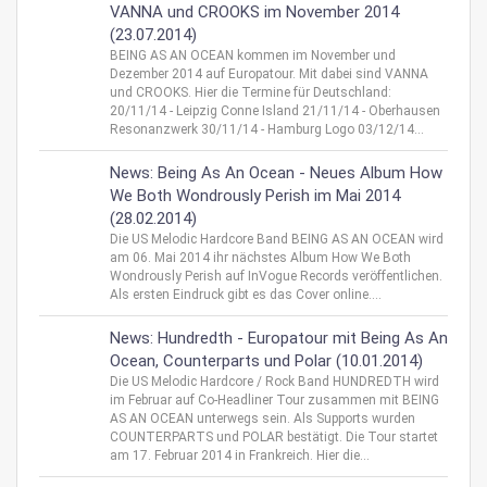
VANNA und CROOKS im November 2014
(23.07.2014)
BEING AS AN OCEAN kommen im November und
Dezember 2014 auf Europatour. Mit dabei sind VANNA
und CROOKS. Hier die Termine für Deutschland:
20/11/14 - Leipzig Conne Island 21/11/14 - Oberhausen
Resonanzwerk 30/11/14 - Hamburg Logo 03/12/14...
News: Being As An Ocean - Neues Album How
We Both Wondrously Perish im Mai 2014
(28.02.2014)
Die US Melodic Hardcore Band BEING AS AN OCEAN wird
am 06. Mai 2014 ihr nächstes Album How We Both
Wondrously Perish auf InVogue Records veröffentlichen.
Als ersten Eindruck gibt es das Cover online....
News: Hundredth - Europatour mit Being As An
Ocean, Counterparts und Polar (10.01.2014)
Die US Melodic Hardcore / Rock Band HUNDREDTH wird
im Februar auf Co-Headliner Tour zusammen mit BEING
AS AN OCEAN unterwegs sein. Als Supports wurden
COUNTERPARTS und POLAR bestätigt. Die Tour startet
am 17. Februar 2014 in Frankreich. Hier die...