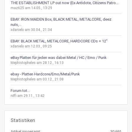
THE ESTABLISHMENT LP out now (Ex-Antidote, Citizens Patro...
maz625 am 14.05., 13:29
EBAY: IRON MAIDEN Box, BLACK METAL, METALCORE, deez
nuts,...
xdanielx am 30.04., 21:34
EBAY: BLACK METAL, METALCORE, HARDCORE CDs + 12"
xdanielx am 12.03., 09:25
eBay Platten für jeden was dabei Metal / HC / Emo / Punk
Mephistopheles am 28.12., 16:13
ebay - Platten Hardcore/Emo/Metal/Punk
Mephistopheles am 03.12., 21:08
Forum tot...
niffi am 29.11., 13:42
Statistiken
Artikel insgesamt:
30.691