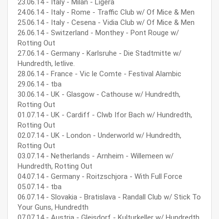
23.06.14 - Italy - Milan - Ligera
24.06.14 - Italy - Rome - Traffic Club w/ Of Mice & Men
25.06.14 - Italy - Cesena - Vidia Club w/ Of Mice & Men
26.06.14 - Switzerland - Monthey - Pont Rouge w/
Rotting Out
27.06.14 - Germany - Karlsruhe - Die Stadtmitte w/
Hundredth, letlive.
28.06.14 - France - Vic le Comte - Festival Alambic
29.06.14 - tba
30.06.14 - UK - Glasgow - Cathouse w/ Hundredth,
Rotting Out
01.07.14 - UK - Cardiff - Clwb Ifor Bach w/ Hundredth,
Rotting Out
02.07.14 - UK - London - Underworld w/ Hundredth,
Rotting Out
03.07.14 - Netherlands - Arnheim - Willemeen w/
Hundredth, Rotting Out
04.07.14 - Germany - Roitzschjora - With Full Force
05.07.14 - tba
06.07.14 - Slovakia - Bratislava - Randall Club w/ Stick To
Your Guns, Hundredth
07.07.14 - Austria - Gleisdorf - Kulturkeller w/ Hundredth