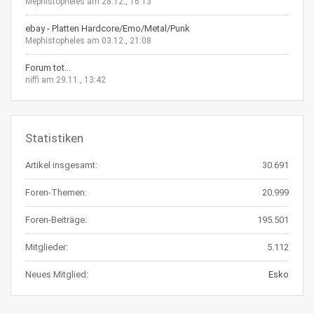
Mephistopheles am 28.12., 16:13
ebay - Platten Hardcore/Emo/Metal/Punk
Mephistopheles am 03.12., 21:08
Forum tot...
niffi am 29.11., 13:42
Statistiken
Artikel insgesamt:
30.691
Foren-Themen:
20.999
Foren-Beiträge:
195.501
Mitglieder:
5.112
Neues Mitglied:
Esko