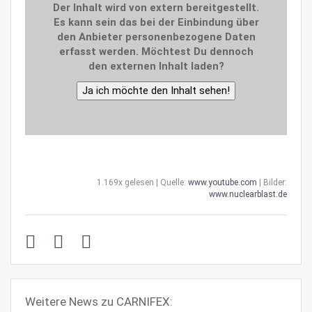
Der Inhalt wird von extern bereitgestellt.
Es kann sein das bei der Einbindung über
den Anbieter personenbezogene Daten
erfasst werden. Möchtest Du dennoch
den externen Inhalt laden?
Ja ich möchte den Inhalt sehen!
1.169x gelesen | Quelle:
www.youtube.com
| Bilder:
www.nuclearblast.de
Weitere News zu CARNIFEX: