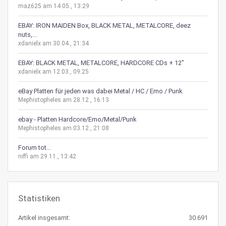
maz625 am 14.05., 13:29
EBAY: IRON MAIDEN Box, BLACK METAL, METALCORE, deez
nuts,...
xdanielx am 30.04., 21:34
EBAY: BLACK METAL, METALCORE, HARDCORE CDs + 12"
xdanielx am 12.03., 09:25
eBay Platten für jeden was dabei Metal / HC / Emo / Punk
Mephistopheles am 28.12., 16:13
ebay - Platten Hardcore/Emo/Metal/Punk
Mephistopheles am 03.12., 21:08
Forum tot...
niffi am 29.11., 13:42
Statistiken
Artikel insgesamt:
30.691