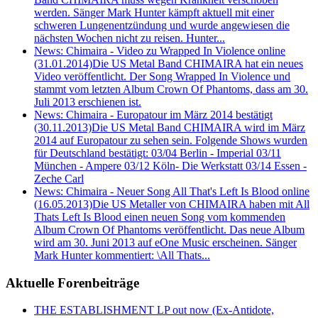
werden. Sänger Mark Hunter kämpft aktuell mit einer
schweren Lungenentzündung und wurde angewiesen die
nächsten Wochen nicht zu reisen. Hunter...
News: Chimaira - Video zu Wrapped In Violence online
(31.01.2014)
Die US Metal Band CHIMAIRA hat ein neues
Video veröffentlicht. Der Song Wrapped In Violence und
stammt vom letzten Album Crown Of Phantoms, dass am 30.
Juli 2013 erschienen ist.
News: Chimaira - Europatour im März 2014 bestätigt
(30.11.2013)
Die US Metal Band CHIMAIRA wird im März
2014 auf Europatour zu sehen sein. Folgende Shows wurden
für Deutschland bestätigt: 03/04 Berlin - Imperial 03/11
München - Ampere 03/12 Köln- Die Werkstatt 03/14 Essen -
Zeche Carl
News: Chimaira - Neuer Song All That's Left Is Blood online
(16.05.2013)
Die US Metaller von CHIMAIRA haben mit All
Thats Left Is Blood einen neuen Song vom kommenden
Album Crown Of Phantoms veröffentlicht. Das neue Album
wird am 30. Juni 2013 auf eOne Music erscheinen. Sänger
Mark Hunter kommentiert: \All Thats...
Aktuelle Forenbeiträge
THE ESTABLISHMENT LP out now (Ex-Antidote,