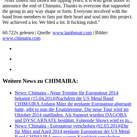
"After fifteen full blown ass ripping years, it is with great honor to
announce the end of Chimaira. Thanks to everyone that supported
the group in any way shape or form. Everyone involved with the
band from members to fans put their heart and soul into this project.
We achieved a lot. We bled a lot. It fucking ruled."
60.722x gelesen | Quelle:
www.lambgoat.com
| Bilder:
www.chimaira.com
Weitere News zu CHIMAIRA:
News: Chimaira - Neue Termine für Europatour 2014
bekannt (15.04.2014)
Nachdem die US Metal Band
CHIMAIRA Anfang März ihr geplante Europatour abgesagt
hatte, gibt es nun die Ersatztermine. Die neue Tour wird im
Oktober 2014 stattfinden. Als Support wurden DAGOBA
und DYSCARNATE bestätigt. Folgende Shows wird es in...
News: Chimaira - Europatour verschoben (02.03.2014)
Die
für März und April 2014 geplante Europatour der US Metal
Band CHIMAIRA muss wegen Krankheit verschoben