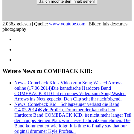
Ja ich möchte den Inhalt sehen!
2.036x gelesen | Quelle:
www.youtube.com
| Bilder: luis descartes
photography
Weitere News zu COMEBACK KID:
News: Comeback Kid - Video zum Song Wasted Arrows
online (17.06.2014)
Die kanadische Hardcore Band
COMEBACK KID hat ein neues Video zum Song Wasted
Arrows ins Netz gepackt. Den Clip seht ihr nachfolgend.
News: Comeback Kid - Schlagzeuger verlässt die Band
(14.05.2014)
Kyle Profeta, Drummer der kanadischen
Hardcore Band COMEBACK KID, ist nicht mehr länger Teil
der Truppe. Seinen Platz wird Jesse Labovitz einnehmen. Die
Band kommentiert wie folgt: It is time to finally say that our
original drummer Kyle Profeta...