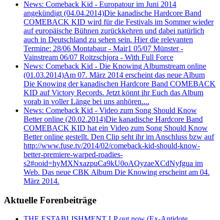
News: Comeback Kid - Europatour im Juni 2014
angekündigt (04.04.2014)
Die kanadische Hardcore Band
COMEBACK KID wird für die Festivals im Sommer wieder
auf europäische Bühnen zurückkehren und dabei natürlich
auch in Deutschland zu sehen sein. Hier die relevanten
Termine: 28/06 Montabaur - Mair1 05/07 Münster -
Vainstream 06/07 Roitzschjora - With Full Force
News: Comeback Kid - Die Knowing Albumstream online
(01.03.2014)
Am 07. März 2014 erscheint das neue Album
Die Knowing der kanadischen Hardcore Band COMEBACK
KID auf Victory Records. Jetzt könnt ihr Euch das Album
vorab in voller Länge bei uns anhören....
News: Comeback Kid - Video zum Song Should Know
Better online (20.02.2014)
Die kanadische Hardcore Band
COMEBACK KID hat ein Video zum Song Should Know
Better online gestellt. Den Clip seht ihr im Anschluss bzw auf
http://www.fuse.tv/2014/02/comeback-kid-should-know-
better-premiere-warped-roadies-
s2#ooid=hyMXNxazpuCa9kU0oAQyzaeXCdNyfgua im
Web. Das neue CBK Album Die Knowing erscheint am 04.
März 2014.
Aktuelle Forenbeiträge
THE ESTABLISHMENT LP out now (Ex-Antidote,