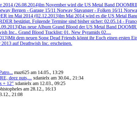
 2014 (26.08.2014)
Im November wird die US Metal Band DOOMRIDERS
way Bergen - Garage 15/11 Norway Stavanger - Folken 16/11 Norway
R im Mai 2014 (02.12.2013)
Im Mai 2014 wird es die US Metal Ba
estätigt. Folgende Termine sind bisher sicher: 02.05.14 - France - 
.09.2013)
Das neue Album Grand Blood der US Metal Band DOOMRIDERS
wish Inc.. Grand Blood Tracklist: 01. New Pyramids 02....
013)
Mit dem neuen Song Dead Friends könnt ihr Euch einen ersten
013 auf Deathwish Inc. erscheinen.
tro...
maz625 am 14.05., 13:29
deez nuts,...
xdanielx am 30.04., 21:34
+ 12"
xdanielx am 12.03., 09:25
histopheles am 28.12., 16:13
.12., 21:08