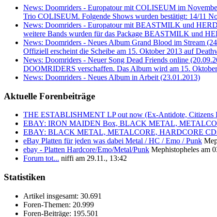
News: Doomriders - Europatour mit COLISEUM im November
Trio COLISEUM. Folgende Shows wurden bestätigt: 14/11 Nor
News: Doomriders - Europatour mit BEASTMILK und HERDE
weitere Bands wurden für das Package BEASTMILK und HERDER b
News: Doomriders - Neues Album Grand Blood im Stream (24
Offiziell erscheint die Scheibe am 15. Oktober 2013 auf Death
News: Doomriders - Neuer Song Dead Friends online (20.09.2
DOOMRIDERS verschaffen. Das Album wird am 15. Oktober 2
News: Doomriders - Neues Album in Arbeit (23.01.2013)
Aktuelle Forenbeiträge
THE ESTABLISHMENT LP out now (Ex-Antidote, Citizens Pa
EBAY: IRON MAIDEN Box, BLACK METAL, METALCORE, 
EBAY: BLACK METAL, METALCORE, HARDCORE CDs 
eBay Platten für jeden was dabei Metal / HC / Emo / Punk
Mep
ebay - Platten Hardcore/Emo/Metal/Punk
Mephistopheles am 03
Forum tot...
niffi am 29.11., 13:42
Statistiken
Artikel insgesamt:
30.691
Foren-Themen:
20.999
Foren-Beiträge:
195.501