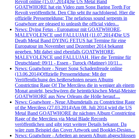
Revolt online (15.07.2014)
Die US Metal Band
GOATWHORE hat ein Video zum Song Baring Teeth For
Revolt veröffentlicht. Den Clip seht ihr nachfolgend. Hier die
offizielle Pressemeldung: The nefarious sound serpents in
Goatwhore are pleased to unleash the official video...
News: Dying Fetus - Europatour mit GOATWHORE,
MALEVOLENCE und FALLUJAH (11.07.2014)
Die US
Death Metal Band DYING FETUS hat Termine für eine
Europatour im November und Dezember 2014 bekannt
gegeben. Mit dabei sind ebenfalls GOATWHORE,
MALEVOLENCE und FALLUJAH. Hier die Termine für
Deutschland: 09/11 - Essen - Turock (Matinee) 10/11...
News: Goatwhore - Neuer Song Schadenfreude online
(13.06.2014)
Offizielle Pressemeldung: Mit der
Veröffentlichung des heißersehnten neuen Albums
Constricting Rage Of The Merciless die in weniger als einem
Monat ansteht, beschwören die heimtückischen Metal-Meister
GOATWHORE aus New Orleans die Hölle herauf....
News: Goatwhore - Neue Albumdetails zu Constricting Rage
of the Merciless (27.03.2014)
Am 08. Juli 2014 wird die US
Metal Band GOATWHORE ihr nächstes Album Constricting
Rage of the Merciless via Metal Blade Records
veröffentlichen und gibt jetzt weitere Details bekannt. Da
wäre zum Beispiel das Cover Artwork und Booklet-Design...
News: Goatwhore - Arbeiten an neuem Album abgeschlossen