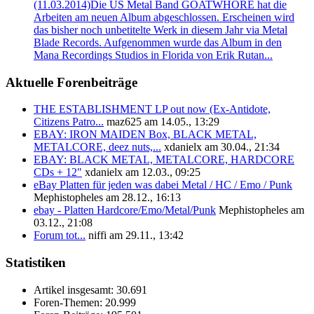
(11.03.2014)
Die US Metal Band GOATWHORE hat die
Arbeiten am neuen Album abgeschlossen. Erscheinen wird
das bisher noch unbetitelte Werk in diesem Jahr via Metal
Blade Records. Aufgenommen wurde das Album in den
Mana Recordings Studios in Florida von Erik Rutan...
Aktuelle Forenbeiträge
THE ESTABLISHMENT LP out now (Ex-Antidote,
Citizens Patro...
maz625 am 14.05., 13:29
EBAY: IRON MAIDEN Box, BLACK METAL,
METALCORE, deez nuts,...
xdanielx am 30.04., 21:34
EBAY: BLACK METAL, METALCORE, HARDCORE
CDs + 12"
xdanielx am 12.03., 09:25
eBay Platten für jeden was dabei Metal / HC / Emo / Punk
Mephistopheles am 28.12., 16:13
ebay - Platten Hardcore/Emo/Metal/Punk
Mephistopheles am
03.12., 21:08
Forum tot...
niffi am 29.11., 13:42
Statistiken
Artikel insgesamt:
30.691
Foren-Themen:
20.999