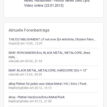
News: Hatebreed - Honor Never Dies Lyric
Video online (22.01.2013)
Aktuelle Forenbeiträge
THE ESTABLISHMENT LP out now (Ex-Antidote, Citizens Patro...
maz625 am 14.05., 13:29
EBAY: IRON MAIDEN Box, BLACK METAL, METALCORE, deez
nuts,...
xdanielx am 30.04., 21:34
EBAY: BLACK METAL, METALCORE, HARDCORE CDs + 12"
xdanielx am 12.03., 09:25
eBay Platten für jeden was dabei Metal / HC / Emo / Punk
Mephistopheles am 28.12., 16:13
ebay - Platten Hardcore/Emo/Metal/Punk
Mephistopheles am 03.12., 21:08