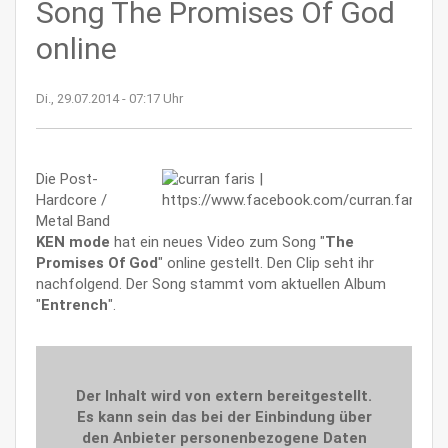
Song The Promises Of God
online
Di., 29.07.2014 - 07:17 Uhr
Die Post-
Hardcore /
Metal Band
KEN mode
hat ein neues Video zum Song "
The
Promises Of God
" online gestellt. Den Clip seht ihr
nachfolgend. Der Song stammt vom aktuellen Album
"
Entrench
".
Der Inhalt wird von extern bereitgestellt.
Es kann sein das bei der Einbindung über
den Anbieter personenbezogene Daten