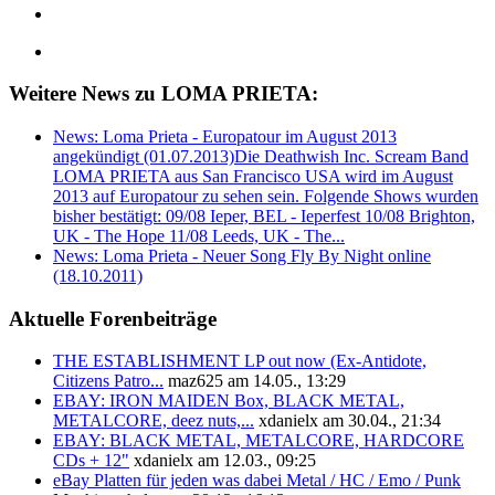
Weitere News zu LOMA PRIETA:
News: Loma Prieta - Europatour im August 2013
angekündigt (01.07.2013)
Die Deathwish Inc. Scream Band
LOMA PRIETA aus San Francisco USA wird im August
2013 auf Europatour zu sehen sein. Folgende Shows wurden
bisher bestätigt: 09/08 Ieper, BEL - Ieperfest 10/08 Brighton,
UK - The Hope 11/08 Leeds, UK - The...
News: Loma Prieta - Neuer Song Fly By Night online
(18.10.2011)
Aktuelle Forenbeiträge
THE ESTABLISHMENT LP out now (Ex-Antidote,
Citizens Patro...
maz625 am 14.05., 13:29
EBAY: IRON MAIDEN Box, BLACK METAL,
METALCORE, deez nuts,...
xdanielx am 30.04., 21:34
EBAY: BLACK METAL, METALCORE, HARDCORE
CDs + 12"
xdanielx am 12.03., 09:25
eBay Platten für jeden was dabei Metal / HC / Emo / Punk