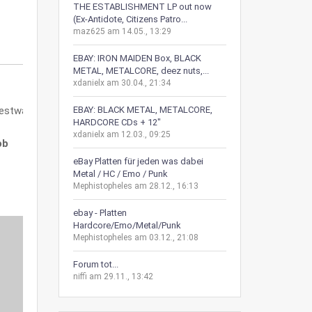
THE ESTABLISHMENT LP out now
(Ex-Antidote, Citizens Patro...
maz625 am 14.05., 13:29
EBAY: IRON MAIDEN Box, BLACK
METAL, METALCORE, deez nuts,...
xdanielx am 30.04., 21:34
EBAY: BLACK METAL, METALCORE,
HARDCORE CDs + 12"
xdanielx am 12.03., 09:25
ob
eBay Platten für jeden was dabei
Metal / HC / Emo / Punk
Mephistopheles am 28.12., 16:13
ebay - Platten
Hardcore/Emo/Metal/Punk
Mephistopheles am 03.12., 21:08
Forum tot...
niffi am 29.11., 13:42