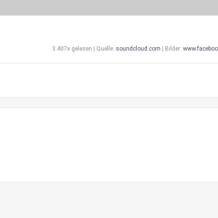
3.407x gelesen | Quelle:
soundcloud.com
| Bilder:
www.faceboo