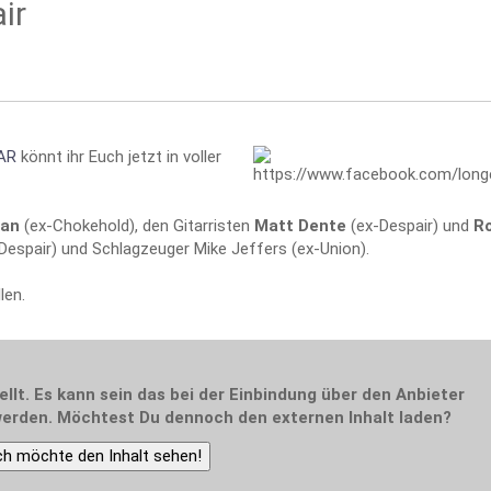
ir
AR
könnt ihr Euch jetzt in voller
gan
(ex-Chokehold), den Gitarristen
Matt Dente
(ex-Despair) und
R
Despair) und Schlagzeuger Mike Jeffers (ex-Union).
len.
ellt. Es kann sein das bei der Einbindung über den Anbieter
erden. Möchtest Du dennoch den externen Inhalt laden?
ch möchte den Inhalt sehen!