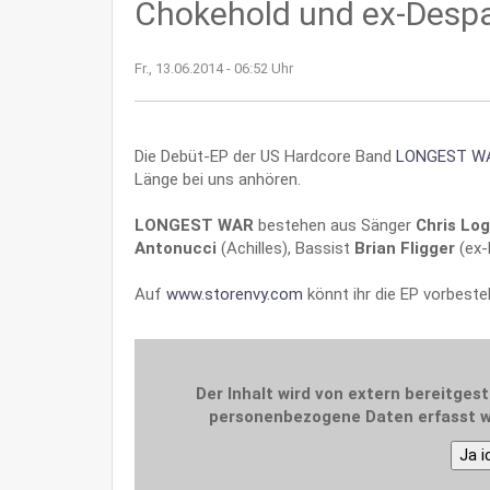
Chokehold und ex-Despa
Fr., 13.06.2014 - 06:52 Uhr
Die Debüt-EP der US Hardcore Band
LONGEST W
Länge bei uns anhören.
LONGEST WAR
bestehen aus Sänger
Chris Lo
Antonucci
(Achilles), Bassist
Brian Fligger
(ex-
Auf
www.storenvy.com
könnt ihr die EP vorbestel
Der Inhalt wird von extern bereitgest
personenbezogene Daten erfasst w
Ja i