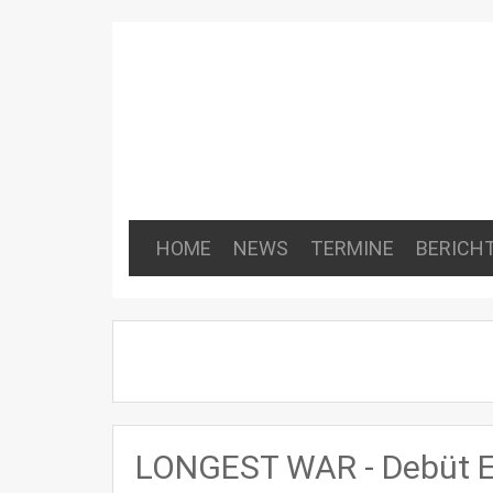
HOME
NEWS
TERMINE
BERICH
LONGEST WAR - Debüt EP