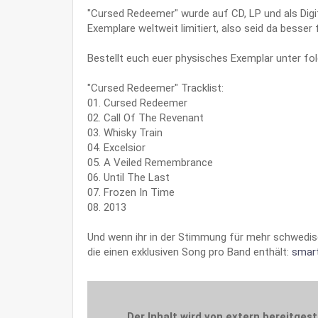
"Cursed Redeemer" wurde auf CD, LP und als Digit
Exemplare weltweit limitiert, also seid da besser f
Bestellt euch euer physisches Exemplar unter fo
"Cursed Redeemer" Tracklist:
01. Cursed Redeemer
02. Call Of The Revenant
03. Whisky Train
04. Excelsior
05. A Veiled Remembrance
06. Until The Last
07. Frozen In Time
08. 2013
Und wenn ihr in der Stimmung für mehr schwedis
die einen exklusiven Song pro Band enthält:
smart
Der Inhalt wird von extern bereitgest