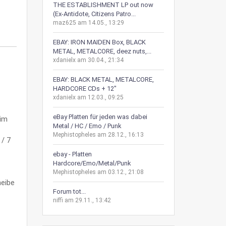
THE ESTABLISHMENT LP out now
(Ex-Antidote, Citizens Patro...
maz625 am 14.05., 13:29
EBAY: IRON MAIDEN Box, BLACK
METAL, METALCORE, deez nuts,...
xdanielx am 30.04., 21:34
EBAY: BLACK METAL, METALCORE,
HARDCORE CDs + 12"
xdanielx am 12.03., 09:25
eBay Platten für jeden was dabei
 im
Metal / HC / Emo / Punk
Mephistopheles am 28.12., 16:13
 / 7
ebay - Platten
Hardcore/Emo/Metal/Punk
Mephistopheles am 03.12., 21:08
heibe
Forum tot...
niffi am 29.11., 13:42