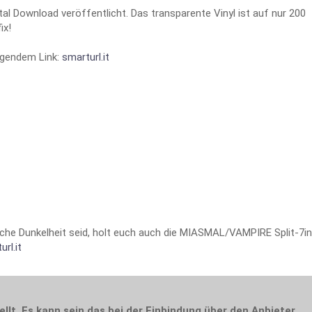
al Download veröffentlicht. Das transparente Vinyl ist auf nur 200
ix!
lgendem Link:
smarturl.it
che Dunkelheit seid, holt euch auch die MIASMAL/VAMPIRE Split-7in
url.it
ellt. Es kann sein das bei der Einbindung über den Anbieter