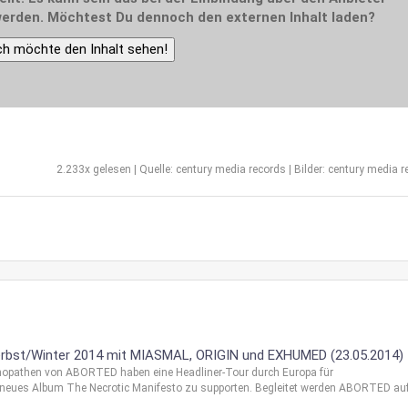
erden. Möchtest Du dennoch den externen Inhalt laden?
ch möchte den Inhalt sehen!
2.233x gelesen | Quelle: century media records | Bilder: century media 
erbst/Winter 2014 mit MIASMAL, ORIGIN und EXHUMED (23.05.2014)
chopathen von ABORTED haben eine Headliner-Tour durch Europa für
eues Album The Necrotic Manifesto zu supporten. Begleitet werden ABORTED auf