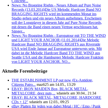
Concrete...
News: No Bragging Rights - Neues Album auf Pure Noise
Records (13.03.2014)
Die US Melodic Hardcore Band NO
BRAGGING RIGHTS wird im kommenden Monat ins
Studio gehen und ein neues Album aufnehmen. Erscheinen
soll der Longplayer in diesem Jahr auf Pure Noise Records,
mit denen die Band einen neuen Vertrag geschlossen hat.
Sänger...
News: No Bragging Rights - Europatour mit TO THE WIND
und LIGHT YOUR ANCHOR (11.01.2014)
Die Melodic
Hardcore Band NO BRAGGING RIGHTS aus Riverside
USA wird Ende Januar auf Europatour unterwegs sein. Mit
dabei ist die Melodic Hardcore Band TO THE WIND aus
Seattle USA und die Hamburger Melodic Hardcore Fraktion
von LIGHT YOUR ANCHOR. NO...
Aktuelle Forenbeiträge
THE ESTABLISHMENT LP out now (Ex-Antidote,
Citizens Patro...
maz625 am 14.05., 13:29
EBAY: IRON MAIDEN Box, BLACK METAL,
METALCORE, deez nuts,...
xdanielx am 30.04., 21:34
EBAY: BLACK METAL, METALCORE, HARDCORE
CDs + 12"
xdanielx am 12.03., 09:25
eBay Platten für jeden was dabei Metal / HC / Emo / Punk