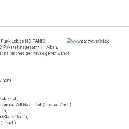
d Punk Lables
NO PANIC
CD Pakete! Insgesamt 11 Alben,
 sechs 7inches der hauseigenen Bands.
7inch)
)
ack 7inch)
an Will Never Tell (Limited 7inch)
nch)
(Black 10inch)
(12inch)