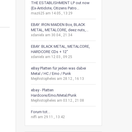
THE ESTABLISHMENT LP out now
(Ex-Antidote, Citizens Patro...
maz625 am 14.05., 13:29
EBAY: IRON MAIDEN Box, BLACK
METAL, METALCORE, deez nuts,...
xdanielx am 30.04., 21:34
EBAY: BLACK METAL, METALCORE,
HARDCORE CDs + 12"
xdanielx am 12.03., 09:25
eBay Platten für jeden was dabei
Metal / HC / Emo / Punk
Mephistopheles am 28.12., 16:13
ebay - Platten
Hardcore/Emo/Metal/Punk
Mephistopheles am 03.12., 21:08
Forum tot...
niffi am 29.11., 13:42