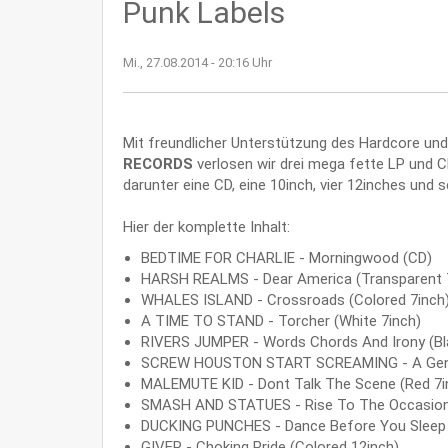
Punk Labels
Mi., 27.08.2014 - 20:16 Uhr
Mit freundlicher Unterstützung des Hardcore un
RECORDS
verlosen wir drei mega fette LP und 
darunter eine CD, eine 10inch, vier 12inches und
Hier der komplette Inhalt:
BEDTIME FOR CHARLIE - Morningwood (CD)
HARSH REALMS - Dear America (Transparent 
WHALES ISLAND - Crossroads (Colored 7inch
A TIME TO STAND - Torcher (White 7inch)
RIVERS JUMPER - Words Chords And Irony (Bl
SCREW HOUSTON START SCREAMING - A Gentlem
MALEMUTE KID - Dont Talk The Scene (Red 7i
SMASH AND STATUES - Rise To The Occasion 
DUCKING PUNCHES - Dance Before You Sleep 
GIVER - Choking Pride (Colored 12inch)