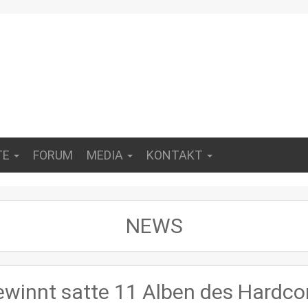
TE
FORUM
MEDIA
KONTAKT
NEWS
innt satte 11 Alben des Hardco