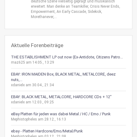
deutsche Szene vielseitig geprägt und musikalisch
erweitert. Man denke an Teamkiller, Crisis Never Ends,
Empowerment, An Early Cascade, Sidekick,
Morethanever,...
Aktuelle Forenbeiträge
THE ESTABLISHMENT LP out now (Ex-Antidote, Citizens Patro...
maz625 am 14.05., 13:29
EBAY: IRON MAIDEN Box, BLACK METAL, METALCORE, deez
nuts,...
xdanielx am 30.04., 21:34
EBAY: BLACK METAL, METALCORE, HARDCORE CDs + 12"
xdanielx am 12.03., 09:25
eBay Platten für jeden was dabei Metal / HC / Emo / Punk
Mephistopheles am 28.12., 16:13
ebay - Platten Hardcore/Emo/Metal/Punk
Mephistopheles am 03.12., 21:08