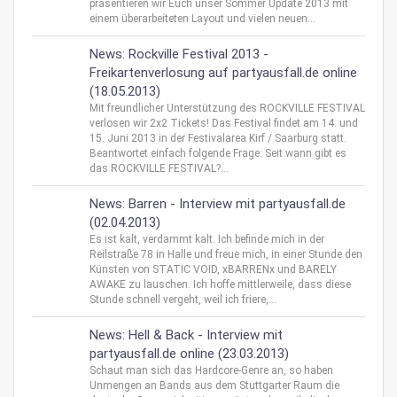
präsentieren wir Euch unser Sommer Update 2013 mit
einem überarbeiteten Layout und vielen neuen...
News: Rockville Festival 2013 -
Freikartenverlosung auf partyausfall.de online
(18.05.2013)
Mit freundlicher Unterstützung des ROCKVILLE FESTIVAL
verlosen wir 2x2 Tickets! Das Festival findet am 14. und
15. Juni 2013 in der Festivalarea Kirf / Saarburg statt.
Beantwortet einfach folgende Frage: Seit wann gibt es
das ROCKVILLE FESTIVAL?...
News: Barren - Interview mit partyausfall.de
(02.04.2013)
Es ist kalt, verdammt kalt. Ich befinde mich in der
Reilstraße 78 in Halle und freue mich, in einer Stunde den
Künsten von STATIC VOID, xBARRENx und BARELY
AWAKE zu lauschen. Ich hoffe mittlerweile, dass diese
Stunde schnell vergeht, weil ich friere,...
News: Hell & Back - Interview mit
partyausfall.de online (23.03.2013)
Schaut man sich das Hardcore-Genre an, so haben
Unmengen an Bands aus dem Stuttgarter Raum die