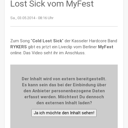
Lost Sick vom MyFest
Sa., 03.05.2014 - 08:16 Uhr
Zum Song "
Cold Lost Sick
" der Kasseler Hardcore Band
RYKERS
gibt es jetzt ein Liveclip vom Berliner
MyFest
online. Das Video seht ihr im Anschluss.
Der Inhalt wird von extern bereitgestellt.
Es kann sein das bei der Einbindung über
den Anbieter personenbezogene Daten
erfasst werden. Möchtest Du dennoch
den externen Inhalt laden?
Ja ich möchte den Inhalt sehen!