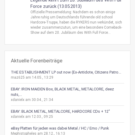
Legende kehrt zum 20. Jubiläum des With Full
Force zurück (13.05.2013)
Offizielle Pressemeldung: Nachdem es schon einige
Jahre ruhig um Deutschlands führende old school
Hardcore-Truppe, haben die RYKERS nun verkündet, sich
wieder zusammenzutun, um eine besondere Comeback-
Show auf dem 20. Jubiläum des With Full Force...
Aktuelle Forenbeiträge
THE ESTABLISHMENT LP out now (Ex-Antidote, Citizens Patro...
maz625 am 14.05., 13:29
EBAY: IRON MAIDEN Box, BLACK METAL, METALCORE, deez
nuts,...
xdanielx am 30.04., 21:34
EBAY: BLACK METAL, METALCORE, HARDCORE CDs + 12"
xdanielx am 12.03., 09:25
eBay Platten für jeden was dabei Metal / HC / Emo / Punk
Mephistopheles am 28.12., 16:13