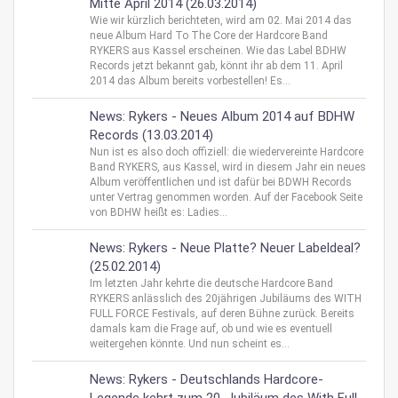
Mitte April 2014 (26.03.2014)
Wie wir kürzlich berichteten, wird am 02. Mai 2014 das
neue Album Hard To The Core der Hardcore Band
RYKERS aus Kassel erscheinen. Wie das Label BDHW
Records jetzt bekannt gab, könnt ihr ab dem 11. April
2014 das Album bereits vorbestellen! Es...
News: Rykers - Neues Album 2014 auf BDHW
Records (13.03.2014)
Nun ist es also doch offiziell: die wiedervereinte Hardcore
Band RYKERS, aus Kassel, wird in diesem Jahr ein neues
Album veröffentlichen und ist dafür bei BDWH Records
unter Vertrag genommen worden. Auf der Facebook Seite
von BDHW heißt es: Ladies...
News: Rykers - Neue Platte? Neuer Labeldeal?
(25.02.2014)
Im letzten Jahr kehrte die deutsche Hardcore Band
RYKERS anlässlich des 20jährigen Jubiläums des WITH
FULL FORCE Festivals, auf deren Bühne zurück. Bereits
damals kam die Frage auf, ob und wie es eventuell
weitergehen könnte. Und nun scheint es...
News: Rykers - Deutschlands Hardcore-