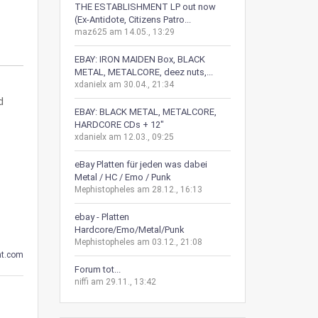
THE ESTABLISHMENT LP out now
(Ex-Antidote, Citizens Patro...
maz625 am 14.05., 13:29
EBAY: IRON MAIDEN Box, BLACK
METAL, METALCORE, deez nuts,...
xdanielx am 30.04., 21:34
d
EBAY: BLACK METAL, METALCORE,
HARDCORE CDs + 12"
xdanielx am 12.03., 09:25
eBay Platten für jeden was dabei
Metal / HC / Emo / Punk
Mephistopheles am 28.12., 16:13
ebay - Platten
Hardcore/Emo/Metal/Punk
Mephistopheles am 03.12., 21:08
t.com
Forum tot...
niffi am 29.11., 13:42