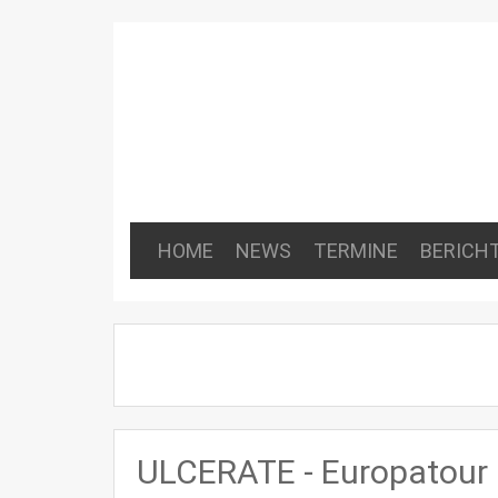
HOME
NEWS
TERMINE
BERICH
ULCERATE - Europatour