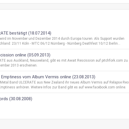
TE bestätigt (18.07.2014)
wird im November und Dezember 2014 durch Europa touren. Als Support wurden
chland: 23/11 Köln - MTC 06/12 Nürnberg - Nürnberg Deathfest 10/12 Berlin...
ission online (05.09.2013)
E aus Auckland, Neuseeland, gibt es mit Await Rescission auf pitchfork.com zu
tember 2013 erscheinen.
f Emptiness vom Album Vermis online (23.08.2013)
th Metal Band ULCERATE aus New Zealand ihr neues Album Vermis auf Relapse Rec
Emptiness anhören. Weitere Infos zur Band gibt es auf www.facebook.com online.
ords (30.08.2008)