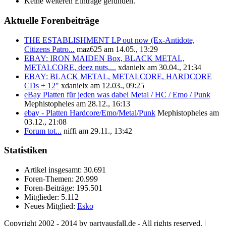
Keine weiteren Einträge gefunden.
Aktuelle Forenbeiträge
THE ESTABLISHMENT LP out now (Ex-Antidote,
Citizens Patro...
maz625 am 14.05., 13:29
EBAY: IRON MAIDEN Box, BLACK METAL,
METALCORE, deez nuts,...
xdanielx am 30.04., 21:34
EBAY: BLACK METAL, METALCORE, HARDCORE
CDs + 12"
xdanielx am 12.03., 09:25
eBay Platten für jeden was dabei Metal / HC / Emo / Punk
Mephistopheles am 28.12., 16:13
ebay - Platten Hardcore/Emo/Metal/Punk
Mephistopheles am
03.12., 21:08
Forum tot...
niffi am 29.11., 13:42
Statistiken
Artikel insgesamt:
30.691
Foren-Themen:
20.999
Foren-Beiträge:
195.501
Mitglieder:
5.112
Neues Mitglied:
Esko
Copyright 2002 - 2014 by partyausfall.de - All rights reserved. |