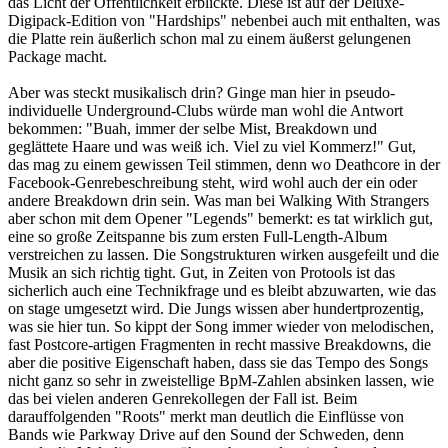
das Licht der Öffentlichkeit erblickte. Diese ist auf der Deluxe-
Digipack-Edition von "Hardships" nebenbei auch mit enthalten, was
die Platte rein äußerlich schon mal zu einem äußerst gelungenen
Package macht.
Aber was steckt musikalisch drin? Ginge man hier in pseudo-
individuelle Underground-Clubs würde man wohl die Antwort
bekommen: "Buah, immer der selbe Mist, Breakdown und
geglättete Haare und was weiß ich. Viel zu viel Kommerz!" Gut,
das mag zu einem gewissen Teil stimmen, denn wo Deathcore in der
Facebook-Genrebeschreibung steht, wird wohl auch der ein oder
andere Breakdown drin sein. Was man bei Walking With Strangers
aber schon mit dem Opener "Legends" bemerkt: es tat wirklich gut,
eine so große Zeitspanne bis zum ersten Full-Length-Album
verstreichen zu lassen. Die Songstrukturen wirken ausgefeilt und die
Musik an sich richtig tight. Gut, in Zeiten von Protools ist das
sicherlich auch eine Technikfrage und es bleibt abzuwarten, wie das
on stage umgesetzt wird. Die Jungs wissen aber hundertprozentig,
was sie hier tun. So kippt der Song immer wieder von melodischen,
fast Postcore-artigen Fragmenten in recht massive Breakdowns, die
aber die positive Eigenschaft haben, dass sie das Tempo des Songs
nicht ganz so sehr in zweistellige BpM-Zahlen absinken lassen, wie
das bei vielen anderen Genrekollegen der Fall ist. Beim
darauffolgenden "Roots" merkt man deutlich die Einflüsse von
Bands wie Parkway Drive auf den Sound der Schweden, denn