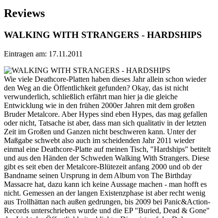
Reviews
WALKING WITH STRANGERS - HARDSHIPS
Eintragen am: 17.11.2011
Wie viele Deathcore-Platten haben dieses Jahr allein schon wieder
den Weg an die Öffentlichkeit gefunden? Okay, das ist nicht
verwunderlich, schließlich erfährt man hier ja die gleiche
Entwicklung wie in den frühen 2000er Jahren mit dem großen
Bruder Metalcore. Aber Hypes sind eben Hypes, das mag gefallen
oder nicht, Tatsache ist aber, dass man sich qualitativ in der letzten
Zeit im Großen und Ganzen nicht beschweren kann. Unter der
Maßgabe schwebt also auch im scheidenden Jahr 2011 wieder
einmal eine Deathcore-Platte auf meinen Tisch, "Hardships" betitelt
und aus den Händen der Schweden Walking With Strangers. Diese
gibt es seit eben der Metalcore-Blütezeit anfang 2000 und ob der
Bandname seinen Ursprung in dem Album von The Birthday
Massacre hat, dazu kann ich keine Aussage machen - man hofft es
nicht. Gemessen an der langen Existenzphase ist aber recht wenig
aus Trollhättan nach außen gedrungen, bis 2009 bei Panic&Action-
Records unterschrieben wurde und die EP "Buried, Dead & Gone"