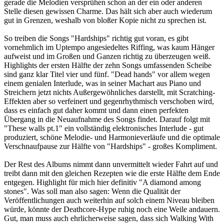
gerade die Melodien versprühen schon an der ein oder anderen
Stelle diesen gewissen Charme. Das hält sich aber auch wiederum
gut in Grenzen, weshalb von bloßer Kopie nicht zu sprechen ist.
So treiben die Songs "Hardships" richtig gut voran, es gibt
vornehmlich im Uptempo angesiedeltes Riffing, was kaum Hänger
aufweist und im Großen und Ganzen richtig zu überzeugen weiß.
Highlights der ersten Hälfte der zehn Songs umfassenden Scheibe
sind ganz klar Titel vier und fünf. "Dead hands" vor allem wegen
einem genialen Interlude, was in seiner Machart aus Piano und
Streichern jetzt nichts Außergewöhnliches darstellt, mit Scratching-
Effekten aber so verfeinert und gegenrhythmisch verschoben wird,
dass es einfach gut daher kommt und dann einen perfekten
Übergang in die Neuaufnahme des Songs findet. Darauf folgt mit
"These walls pt.1" ein vollständig elektronisches Interlude - gut
produziert, schöne Melodie- und Harmonieverläufe und die optimale
Verschnaufpause zur Hälfte von "Hardships" - großes Kompliment.
Der Rest des Albums nimmt dann unvermittelt wieder Fahrt auf und
treibt dann mit den gleichen Rezepten wie die erste Hälfte dem Ende
entgegen. Highlight für mich hier definitiv "A diamond among
stones". Was soll man also sagen: Wenn die Qualität der
Veröffentlichungen auch weiterhin auf solch einem Niveau bleiben
würde, könnte der Deathcore-Hype ruhig noch eine Weile andauern.
Gut, man muss auch ehrlicherweise sagen, dass sich Walking With