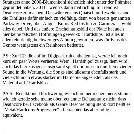
Strangers anno 2000-Blumenkohl sicherlich nicht unter der Prämisse
gegründet haben, 2011 - wenn's dann mal richtig im Trend ist -
Deathcore zu machen. Das wäre erstens Quatsch und zweitens sind
die Einflüsse dafür einfach zu vielfältig, denn von bereits genannten
Parkway Drive, über August Burns Red bis hin zu Carnifex ist wohl
alles dabei. Und das äußere Erscheinungsbild der Platte hat auch
hier keine falschen Hoffnungen geweckt: "Hardships" ist alles in
allem ein richtig hochwertiges Album geworden, was für Fans des
Genres wenigstens ein Reinhören bedeutet.
P.S.: Zur EP, die auf im Digipack mit enthalten ist, werde ich noch
kurz ein paar Worte verlieren: Wem "Hardships" zusagt, dem wird
auch das hier zusagen: Insgesamt spielt dort nur ein undifferenzierter
Sound in die Wertung, die Songs sind allesamt ebenfalls stark und
vielleicht noch etwas stärker im Hardcore angesiedelt, als das
Material auf "Hardships".
P.S.S.: Redaktionell hochwertig, wie ich immer recherchiere, stimmt
wie ich gerade sehe meine oben genannte Behauptung nicht, dass
Deathcore bei Facebook als Genre-Beschreibung steht: dort heißt es
"Metal/Hardcore/Progressive" - betrachtet das aber ruhig als
äquivalent.