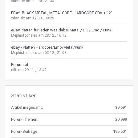
xdanielx am 30.04., 21:34
EBAY: BLACK METAL, METALCORE, HARDCORE CDs + 12"
xdanielx am 12.03., 09:25
eBay Platten für jeden was dabei Metal / HC / Emo / Punk
Mephistopheles am 28.12., 16:13
ebay - Platten Hardcore/Emo/Metal/Punk
Mephistopheles am 03.12., 21:08
Forum tot...
niffi am 29.11., 13:42
Statistiken
Artikel insgesamt:
30.691
Foren-Themen:
20.999
Foren-Beiträge:
195.501