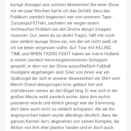
lustige Ansagen aus solchen Momenten! Bei einer Show
vor ein paar Wochen hatte ich das Gefühl, dass das
Publikum ziemlich begeistert war von unserem Tape-
Zurückspul-Effekt, nachdem wir wegen einem
technischen Problem bei den Drums abrupt stoppen
mussten. Gut, wenn du so direkt fragst, fällt mir noch
eine wirklich lausige Show ein, von der ich nicht weiß ob
ich sie lieber vergessen sollte. Auf Tour mit KILLING
TIME und WHEN TIGERS FIGHT haben wir mal in Holland
in einem ziemlich heruntergekommenen Schuppen
gespielt, in dem vor der Show ausschließlich Fußball
Hooligans abgehangen sind. Einer von ihnen war ein
Spaßvogel der sich in unserer Abwesenheit ein Shirt vom
Merch-Stand übergezogen bzw. geklaut hat und
stattdessen seines an den Bügel hing. Er war sich in der
großen Meute wohl ziemlich sicher, dass ihm nichts
passieren würde und ehrlich gesagt war die Stimmung
dort dann auch nicht so wirklich entspannt. Als wir ihn
angesprochen haben wurde allerdings deutlich, dass die
ganzen Kanten dort, abgesehen von seinen Kumpels, die
Aktion von ihm eher planlos fanden und er doch auch