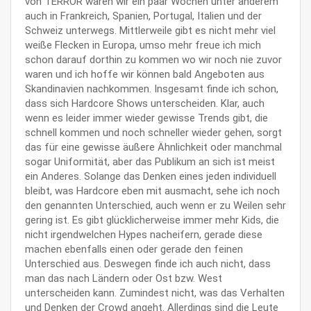
von TERROR waren wir ein paar Wochen unter anderem
auch in Frankreich, Spanien, Portugal, Italien und der
Schweiz unterwegs. Mittlerweile gibt es nicht mehr viel
weiße Flecken in Europa, umso mehr freue ich mich
schon darauf dorthin zu kommen wo wir noch nie zuvor
waren und ich hoffe wir können bald Angeboten aus
Skandinavien nachkommen. Insgesamt finde ich schon,
dass sich Hardcore Shows unterscheiden. Klar, auch
wenn es leider immer wieder gewisse Trends gibt, die
schnell kommen und noch schneller wieder gehen, sorgt
das für eine gewisse äußere Ähnlichkeit oder manchmal
sogar Uniformität, aber das Publikum an sich ist meist
ein Anderes. Solange das Denken eines jeden individuell
bleibt, was Hardcore eben mit ausmacht, sehe ich noch
den genannten Unterschied, auch wenn er zu Weilen sehr
gering ist. Es gibt glücklicherweise immer mehr Kids, die
nicht irgendwelchen Hypes nacheifern, gerade diese
machen ebenfalls einen oder gerade den feinen
Unterschied aus. Deswegen finde ich auch nicht, dass
man das nach Ländern oder Ost bzw. West
unterscheiden kann. Zumindest nicht, was das Verhalten
und Denken der Crowd angeht. Allerdings sind die Leute