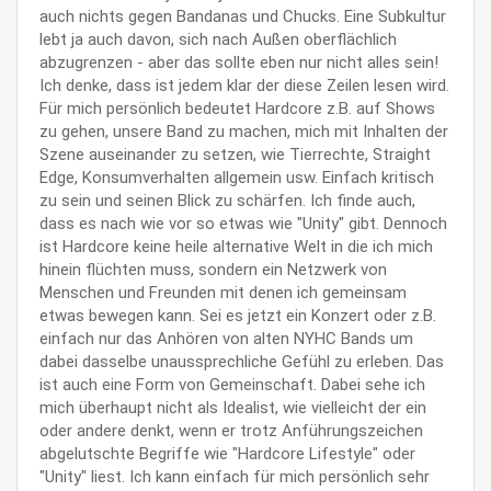
auch nichts gegen Bandanas und Chucks. Eine Subkultur
lebt ja auch davon, sich nach Außen oberflächlich
abzugrenzen - aber das sollte eben nur nicht alles sein!
Ich denke, dass ist jedem klar der diese Zeilen lesen wird.
Für mich persönlich bedeutet Hardcore z.B. auf Shows
zu gehen, unsere Band zu machen, mich mit Inhalten der
Szene auseinander zu setzen, wie Tierrechte, Straight
Edge, Konsumverhalten allgemein usw. Einfach kritisch
zu sein und seinen Blick zu schärfen. Ich finde auch,
dass es nach wie vor so etwas wie "Unity" gibt. Dennoch
ist Hardcore keine heile alternative Welt in die ich mich
hinein flüchten muss, sondern ein Netzwerk von
Menschen und Freunden mit denen ich gemeinsam
etwas bewegen kann. Sei es jetzt ein Konzert oder z.B.
einfach nur das Anhören von alten NYHC Bands um
dabei dasselbe unaussprechliche Gefühl zu erleben. Das
ist auch eine Form von Gemeinschaft. Dabei sehe ich
mich überhaupt nicht als Idealist, wie vielleicht der ein
oder andere denkt, wenn er trotz Anführungszeichen
abgelutschte Begriffe wie "Hardcore Lifestyle" oder
"Unity" liest. Ich kann einfach für mich persönlich sehr