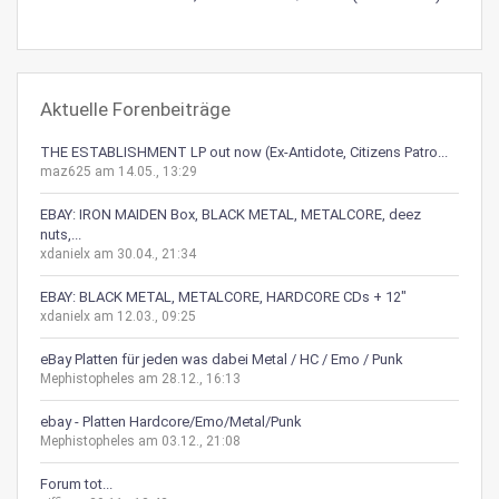
Aktuelle Forenbeiträge
THE ESTABLISHMENT LP out now (Ex-Antidote, Citizens Patro...
maz625 am 14.05., 13:29
EBAY: IRON MAIDEN Box, BLACK METAL, METALCORE, deez
nuts,...
xdanielx am 30.04., 21:34
EBAY: BLACK METAL, METALCORE, HARDCORE CDs + 12"
xdanielx am 12.03., 09:25
eBay Platten für jeden was dabei Metal / HC / Emo / Punk
Mephistopheles am 28.12., 16:13
ebay - Platten Hardcore/Emo/Metal/Punk
Mephistopheles am 03.12., 21:08
Forum tot...