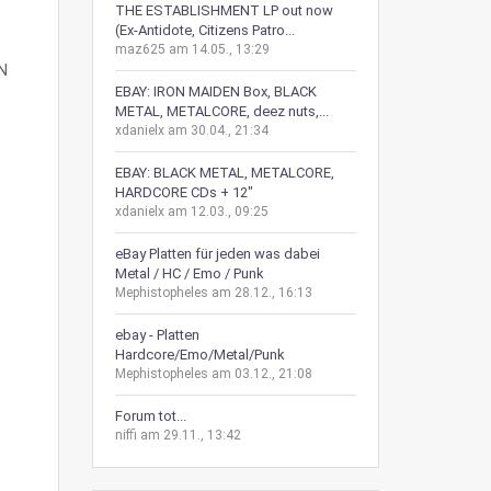
THE ESTABLISHMENT LP out now
(Ex-Antidote, Citizens Patro...
maz625 am 14.05., 13:29
EBAY: IRON MAIDEN Box, BLACK
METAL, METALCORE, deez nuts,...
xdanielx am 30.04., 21:34
EBAY: BLACK METAL, METALCORE,
HARDCORE CDs + 12"
xdanielx am 12.03., 09:25
eBay Platten für jeden was dabei
Metal / HC / Emo / Punk
Mephistopheles am 28.12., 16:13
ebay - Platten
Hardcore/Emo/Metal/Punk
Mephistopheles am 03.12., 21:08
Forum tot...
niffi am 29.11., 13:42