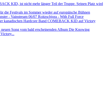
K KID, ist nicht mehr länger Teil der Truppe. Seinen Platz wird
die Festivals im Sommer wieder auf europäische Bühnen
ster - Vainstream 06/07 Roitzschjora - With Full Force
 der kanadischen Hardcore Band COMEBACK KID auf Victory
neuen Song vom bald erscheinenden Album Die Knowing
Victory...