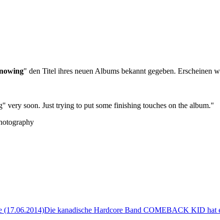
nowing
" den Titel ihres neuen Albums bekannt gegeben. Erscheinen 
 very soon. Just trying to put some finishing touches on the album."
 photography
 (17.06.2014)
Die kanadische Hardcore Band COMEBACK KID hat ein