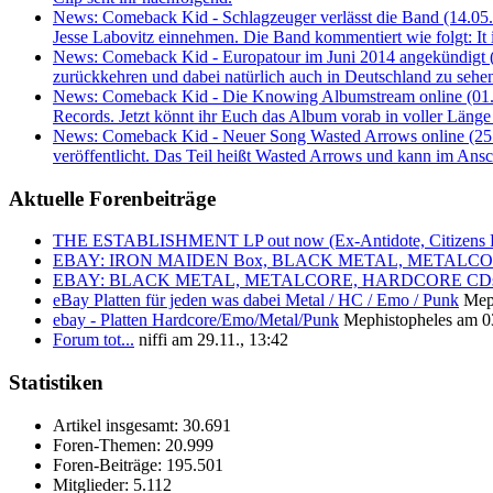
News: Comeback Kid - Schlagzeuger verlässt die Band (14.05
Jesse Labovitz einnehmen. Die Band kommentiert wie folgt: It is
News: Comeback Kid - Europatour im Juni 2014 angekündigt 
zurückkehren und dabei natürlich auch in Deutschland zu sehen
News: Comeback Kid - Die Knowing Albumstream online (01
Records. Jetzt könnt ihr Euch das Album vorab in voller Länge 
News: Comeback Kid - Neuer Song Wasted Arrows online (25
veröffentlicht. Das Teil heißt Wasted Arrows und kann im Ans
Aktuelle Forenbeiträge
THE ESTABLISHMENT LP out now (Ex-Antidote, Citizens Pa
EBAY: IRON MAIDEN Box, BLACK METAL, METALCORE, 
EBAY: BLACK METAL, METALCORE, HARDCORE CDs 
eBay Platten für jeden was dabei Metal / HC / Emo / Punk
Mep
ebay - Platten Hardcore/Emo/Metal/Punk
Mephistopheles am 03
Forum tot...
niffi am 29.11., 13:42
Statistiken
Artikel insgesamt:
30.691
Foren-Themen:
20.999
Foren-Beiträge:
195.501
Mitglieder:
5.112