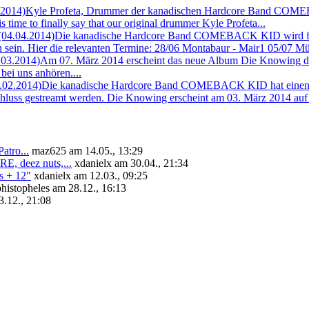
.2014)
Kyle Profeta, Drummer der kanadischen Hardcore Band COMEBAC
 time to finally say that our original drummer Kyle Profeta...
(04.04.2014)
Die kanadische Hardcore Band COMEBACK KID wird für 
 sein. Hier die relevanten Termine: 28/06 Montabaur - Mair1 05/07 Mün
.03.2014)
Am 07. März 2014 erscheint das neue Album Die Knowing
bei uns anhören....
.02.2014)
Die kanadische Hardcore Band COMEBACK KID hat einen 
chluss gestreamt werden. Die Knowing erscheint am 03. März 2014 auf 
tro...
maz625 am 14.05., 13:29
deez nuts,...
xdanielx am 30.04., 21:34
+ 12"
xdanielx am 12.03., 09:25
histopheles am 28.12., 16:13
.12., 21:08