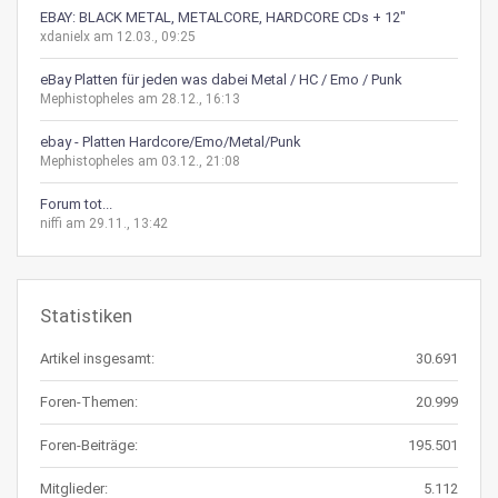
EBAY: BLACK METAL, METALCORE, HARDCORE CDs + 12"
xdanielx am 12.03., 09:25
eBay Platten für jeden was dabei Metal / HC / Emo / Punk
Mephistopheles am 28.12., 16:13
ebay - Platten Hardcore/Emo/Metal/Punk
Mephistopheles am 03.12., 21:08
Forum tot...
niffi am 29.11., 13:42
Statistiken
Artikel insgesamt:
30.691
Foren-Themen:
20.999
Foren-Beiträge:
195.501
Mitglieder:
5.112