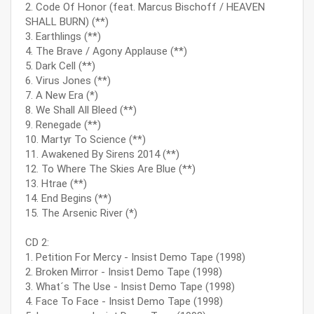
2. Code Of Honor (feat. Marcus Bischoff / HEAVEN
SHALL BURN) (**)
3. Earthlings (**)
4. The Brave / Agony Applause (**)
5. Dark Cell (**)
6. Virus Jones (**)
7. A New Era (*)
8. We Shall All Bleed (**)
9. Renegade (**)
10. Martyr To Science (**)
11. Awakened By Sirens 2014 (**)
12. To Where The Skies Are Blue (**)
13. Htrae (**)
14. End Begins (**)
15. The Arsenic River (*)
CD 2:
1. Petition For Mercy - Insist Demo Tape (1998)
2. Broken Mirror - Insist Demo Tape (1998)
3. What´s The Use - Insist Demo Tape (1998)
4. Face To Face - Insist Demo Tape (1998)