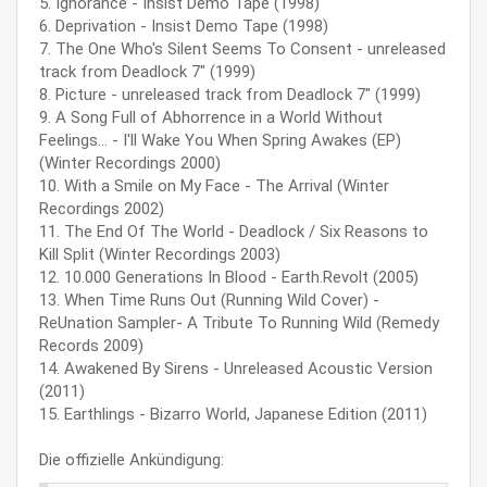
5. Ignorance - Insist Demo Tape (1998)
6. Deprivation - Insist Demo Tape (1998)
7. The One Who's Silent Seems To Consent - unreleased
track from Deadlock 7" (1999)
8. Picture - unreleased track from Deadlock 7" (1999)
9. A Song Full of Abhorrence in a World Without
Feelings... - I'll Wake You When Spring Awakes (EP)
(Winter Recordings 2000)
10. With a Smile on My Face - The Arrival (Winter
Recordings 2002)
11. The End Of The World - Deadlock / Six Reasons to
Kill Split (Winter Recordings 2003)
12. 10.000 Generations In Blood - Earth.Revolt (2005)
13. When Time Runs Out (Running Wild Cover) -
ReUnation Sampler- A Tribute To Running Wild (Remedy
Records 2009)
14. Awakened By Sirens - Unreleased Acoustic Version
(2011)
15. Earthlings - Bizarro World, Japanese Edition (2011)
Die offizielle Ankündigung: