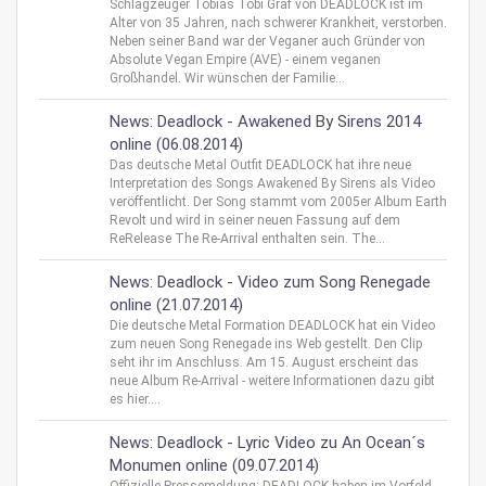
Schlagzeuger Tobias Tobi Graf von DEADLOCK ist im
Alter von 35 Jahren, nach schwerer Krankheit, verstorben.
Neben seiner Band war der Veganer auch Gründer von
Absolute Vegan Empire (AVE) - einem veganen
Großhandel. Wir wünschen der Familie...
News: Deadlock - Awakened By Sirens 2014
online (06.08.2014)
Das deutsche Metal Outfit DEADLOCK hat ihre neue
Interpretation des Songs Awakened By Sirens als Video
veröffentlicht. Der Song stammt vom 2005er Album Earth
Revolt und wird in seiner neuen Fassung auf dem
ReRelease The Re-Arrival enthalten sein. The...
News: Deadlock - Video zum Song Renegade
online (21.07.2014)
Die deutsche Metal Formation DEADLOCK hat ein Video
zum neuen Song Renegade ins Web gestellt. Den Clip
seht ihr im Anschluss. Am 15. August erscheint das
neue Album Re-Arrival - weitere Informationen dazu gibt
es hier....
News: Deadlock - Lyric Video zu An Ocean´s
Monumen online (09.07.2014)
Offizielle Pressemeldung: DEADLOCK haben im Vorfeld