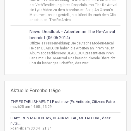
der Veröffentlichung ihres Doppelalbums The-Re-Arrival
ein Lyric Video zu dem brandneuen Song An Ocean´s
Monument online gestellt, hier könnt ihr euch dem Clip
anschauen. The Re-Arrival...
News: Deadlock - Arbeiten an The Re-Arrival
beendet (06.06.2014)
Offizielle Pressemeldung: Die deutsche Modern-Metal
Helden DEADLOCK haben die Arbeiten an ihrem neuen
Album abgeschlossen! DEADLOCK präsentieren ihren
Fans mit The Re-Arrival eine beeindruckende Übersicht
über ihr bisheriges Schaffen, das weit...
Aktuelle Forenbeiträge
THE ESTABLISHMENT LP out now (Ex-Antidote, Citizens Patro...
maz625 am 14.05., 13:29
EBAY: IRON MAIDEN Box, BLACK METAL, METALCORE, deez
nuts,...
xdanielx am 30.04., 21:34