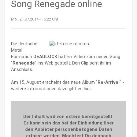
Song Renegade online
Mo., 21.07.2014 - 16:22 Uhr
Die deutsche
Metal
Formation
DEADLOCK
hat ein Video zum neuen Song
"
Renegade
" ins Web gestellt. Den Clip seht ihr im
Anschluss.
Am 15. August erscheint das neue Album "
Re-Arrival
" -
weitere Informationen dazu gibt es
hier
.
Der Inhalt wird von extern bereitgestellt.
Es kann sein das bei der Einbindung über
den Anbieter personenbezogene Daten
erfasst werden. Möchtest Du dennoch