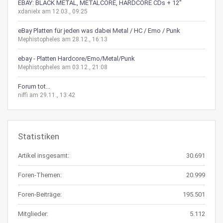
EBAY: BLACK METAL, METALCORE, HARDCORE CDs + 12"
xdanielx am 12.03., 09:25
eBay Platten für jeden was dabei Metal / HC / Emo / Punk
Mephistopheles am 28.12., 16:13
ebay - Platten Hardcore/Emo/Metal/Punk
Mephistopheles am 03.12., 21:08
Forum tot...
niffi am 29.11., 13:42
Statistiken
Artikel insgesamt:
30.691
Foren-Themen:
20.999
Foren-Beiträge:
195.501
Mitglieder:
5.112