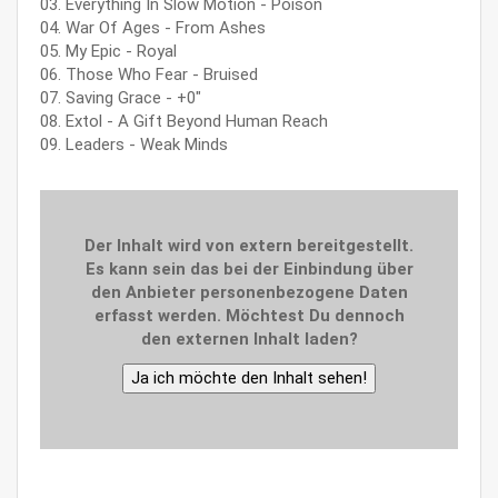
03. Everything In Slow Motion - Poison
04. War Of Ages - From Ashes
05. My Epic - Royal
06. Those Who Fear - Bruised
07. Saving Grace - +0″
08. Extol - A Gift Beyond Human Reach
09. Leaders - Weak Minds
Der Inhalt wird von extern bereitgestellt.
Es kann sein das bei der Einbindung über
den Anbieter personenbezogene Daten
erfasst werden. Möchtest Du dennoch
den externen Inhalt laden?
Ja ich möchte den Inhalt sehen!