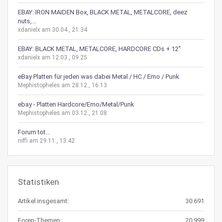
EBAY: IRON MAIDEN Box, BLACK METAL, METALCORE, deez
nuts,...
xdanielx am 30.04., 21:34
EBAY: BLACK METAL, METALCORE, HARDCORE CDs + 12"
xdanielx am 12.03., 09:25
eBay Platten für jeden was dabei Metal / HC / Emo / Punk
Mephistopheles am 28.12., 16:13
ebay - Platten Hardcore/Emo/Metal/Punk
Mephistopheles am 03.12., 21:08
Forum tot...
niffi am 29.11., 13:42
Statistiken
Artikel insgesamt:
30.691
Foren-Themen:
20.999