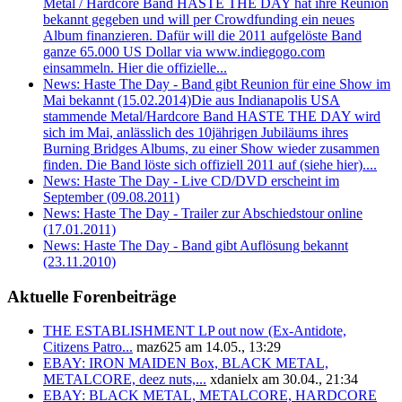
Metal / Hardcore Band HASTE THE DAY hat ihre Reunion
bekannt gegeben und will per Crowdfunding ein neues
Album finanzieren. Dafür will die 2011 aufgelöste Band
ganze 65.000 US Dollar via www.indiegogo.com
einsammeln. Hier die offizielle...
News: Haste The Day - Band gibt Reunion für eine Show im
Mai bekannt (15.02.2014)
Die aus Indianapolis USA
stammende Metal/Hardcore Band HASTE THE DAY wird
sich im Mai, anlässlich des 10jährigen Jubiläums ihres
Burning Bridges Albums, zu einer Show wieder zusammen
finden. Die Band löste sich offiziell 2011 auf (siehe hier)....
News: Haste The Day - Live CD/DVD erscheint im
September (09.08.2011)
News: Haste The Day - Trailer zur Abschiedstour online
(17.01.2011)
News: Haste The Day - Band gibt Auflösung bekannt
(23.11.2010)
Aktuelle Forenbeiträge
THE ESTABLISHMENT LP out now (Ex-Antidote,
Citizens Patro...
maz625 am 14.05., 13:29
EBAY: IRON MAIDEN Box, BLACK METAL,
METALCORE, deez nuts,...
xdanielx am 30.04., 21:34
EBAY: BLACK METAL, METALCORE, HARDCORE