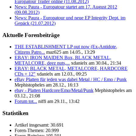
Europatour Trailer online (11.08.2012)
News: Paura - Europatour startet am 17. August 2012
(09.08.2012)
News: Paura - Europatour und neue EP Integrity Dept. im
Gepäck (21.07.2012)
Aktuelle Forenbeiträge
THE ESTABLISHMENT LP out now (Ex-Antidote,
Citizens Patro...
maz625 am 14.05., 13:29
EBAY: IRON MAIDEN Box, BLACK METAL,
METALCORE, deez nuts,...
xdanielx am 30.04., 21:34
EBAY: BLACK METAL, METALCORE, HARDCORE
CDs + 12"
xdanielx am 12.03., 09:25
eBay Platten für jeden was dabei Metal / HC / Emo / Punk
Mephistopheles am 28.12., 16:13
ebay - Platten Hardcore/Emo/Metal/Punk
Mephistopheles am
03.12., 21:08
Forum tot...
niffi am 29.11., 13:42
Statistiken
Artikel insgesamt:
30.691
Foren-Themen:
20.999
Foren-Beiträge:
195.501