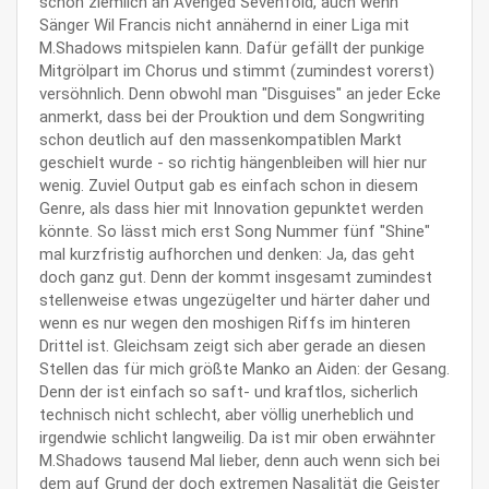
schon ziemlich an Avenged Sevenfold, auch wenn
Sänger Wil Francis nicht annähernd in einer Liga mit
M.Shadows mitspielen kann. Dafür gefällt der punkige
Mitgrölpart im Chorus und stimmt (zumindest vorerst)
versöhnlich. Denn obwohl man "Disguises" an jeder Ecke
anmerkt, dass bei der Prouktion und dem Songwriting
schon deutlich auf den massenkompatiblen Markt
geschielt wurde - so richtig hängenbleiben will hier nur
wenig. Zuviel Output gab es einfach schon in diesem
Genre, als dass hier mit Innovation gepunktet werden
könnte. So lässt mich erst Song Nummer fünf "Shine"
mal kurzfristig aufhorchen und denken: Ja, das geht
doch ganz gut. Denn der kommt insgesamt zumindest
stellenweise etwas ungezügelter und härter daher und
wenn es nur wegen den moshigen Riffs im hinteren
Drittel ist. Gleichsam zeigt sich aber gerade an diesen
Stellen das für mich größte Manko an Aiden: der Gesang.
Denn der ist einfach so saft- und kraftlos, sicherlich
technisch nicht schlecht, aber völlig unerheblich und
irgendwie schlicht langweilig. Da ist mir oben erwähnter
M.Shadows tausend Mal lieber, denn auch wenn sich bei
dem auf Grund der doch extremen Nasalität die Geister