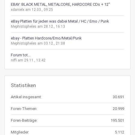
EBAY: BLACK METAL, METALCORE, HARDCORE CDs + 12"
xdanielx am 12.03., 09:25
eBay Platten für jeden was dabei Metal / HC / Emo / Punk
Mephistopheles am 28.12., 16:13
ebay - Platten Hardcore/Emo/Metal/Punk
Mephistopheles am 03.12., 21:08
Forum tot...
niffi am 29.11., 13:42
Statistiken
Artikel insgesamt:
30.691
Foren-Themen:
20.999
Foren-Beiträge:
195.501
Mitglieder:
5.112