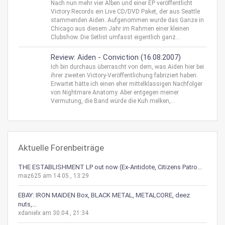
Nach nun mehr vier Alben und einer EP veröffentlicht
Victory Records ein Live CD/DVD Paket, der aus Seattle
stammenden Aiden. Aufgenommen wurde das Ganze in
Chicago aus diesem Jahr im Rahmen einer kleinen
Clubshow. Die Setlist umfasst eigentlich ganz...
Review: Aiden - Conviction (16.08.2007)
Ich bin durchaus überrascht von dem, was Aiden hier bei
ihrer zweiten Victory-Veröffentlichung fabriziert haben.
Erwartet hätte ich einen eher mittelklassigen Nachfolger
von Nightmare Anatomy. Aber entgegen meiner
Vermutung, die Band würde die Kuh melken,...
Aktuelle Forenbeiträge
THE ESTABLISHMENT LP out now (Ex-Antidote, Citizens Patro...
maz625 am 14.05., 13:29
EBAY: IRON MAIDEN Box, BLACK METAL, METALCORE, deez
nuts,...
xdanielx am 30.04., 21:34